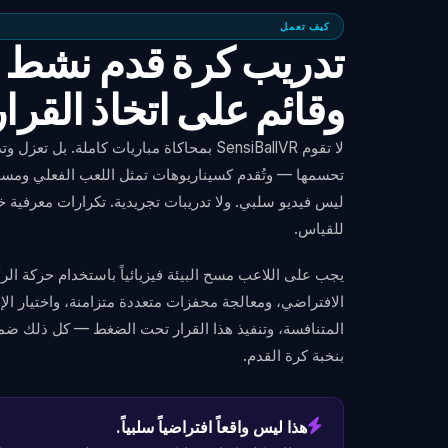
كيف تعمل
تدريب كرة قدم نشط
وقائم على اتخاذ القرار
لا تقوم SensiBallVR بمحاكاة مباريات كاملة. ب
تحسمها — وتُقدم كسيناريوهات تمثل اللعب الفعلي ومست
ليس فيديو سلبي. ولا تدريبات تجريدية. تكرارات معرفية 
للقياس.
يجب على اللاعب مسح البيئة فيزيائياً باستخدام حركة ال
الافتراضي، ومعالجة محفزات متعددة متزامنة، واختيار الإ
المتنافسة، وتنفيذ هذا القرار تحت الضغط — كل ذلك ضمن 
بنخبة كرة القدم.
هذا ليس واقعاً افتراضياً سلبياً.