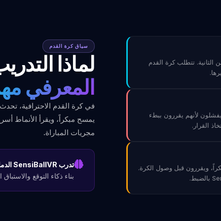
سياق كرة القدم
لماذا التدري
من الثانية. تتطلب كرة القدم
ها.
المعرفي مه
في كرة القدم الاحترافية، تحدث
فشلون لأنهم يقررون ببطء
يمسح مبكراً، ويقرأ الأنماط أس
خاذ القرار.
مجريات المباراة.
تدرب SensiBallVR الدماغ قبل وصول الكرة للاعب.
راً، ويقررون قبل وصول الكرة.
بناء ذكاء التوقع والاستباق