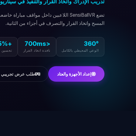
تدريب الإدراك واتخاذ القرار والتنفيذ في سيناري
تضع SensiBallVR اللاعبين داخل مواقف مبار
المسح واتخاذ القرار والتصرف في أجزاء من الثانية.
+175%
<700ms
360°
الوعي المحيطي بالكامل
نافذة اتخاذ القرار
تحسين م
طلب عرض تجريبي
إعداد الأجهزة والعتاد