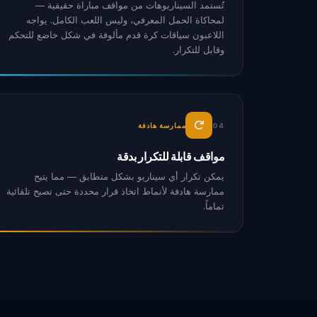
تُستمد السيناريوهات من مواقف مباراة حقيقية —
لمحاكاة الحمل المعرفي، وليس اللعب الكامل. يواجه
اللاعبون سياقات كرة قدم مألوفة في شكل خاضع للتحكم
وقابل للتكرار.
04
ممارسة هادفة
مواقف قابلة للتكرار بدقة
يمكن تكرار أي سيناريو بشكل متطابق — مما يتيح
ممارسة هادفة لأنماط اتخاذ قرار محددة حتى تصبح تلقائية
تماماً.