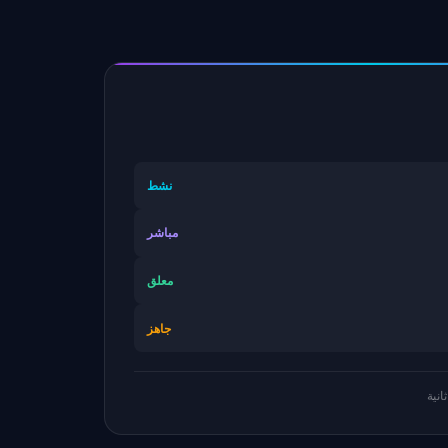
نشط
مباشر
معلق
جاهز