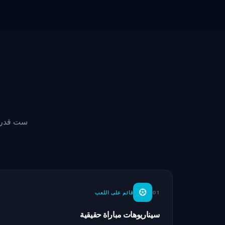
01
قائم على اللعب
سيناريوهات مباراة حقيقية