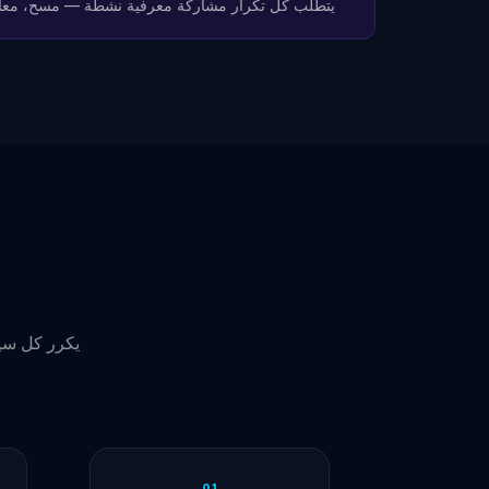
يتطلب كل تكرار مشاركة معرفية نشطة — مسح، معال
01