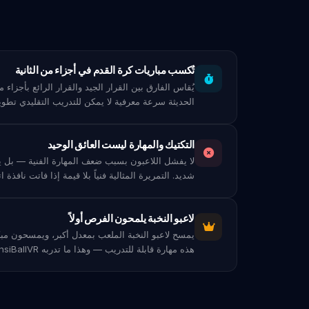
تُكسب مباريات كرة القدم في أجزاء من الثانية
يُقاس الفارق بين القرار الجيد والقرار الرائع بأجزاء 
الحديثة سرعة معرفية لا يمكن للتدريب التقليدي تطوير
التكتيك والمهارة ليست العائق الوحيد
لا يفشل اللاعبون بسبب ضعف المهارة الفنية — بل ي
شديد. التمريرة المثالية فنياً بلا قيمة إذا فاتت نافذة ات
لاعبو النخبة يلمحون الفرص أولاً
يمسح لاعبو النخبة الملعب بمعدل أكبر، ويمسحون مبك
هذه مهارة قابلة للتدريب — وهذا ما تدربه SensiBallVR بالضبط.