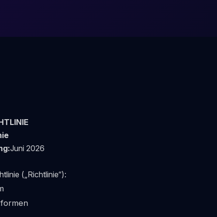
TLINIE
nie
ng:
Juni 2026
linie („Richtlinie“):
m
tformen