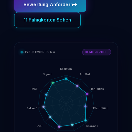
Bewertung Anfordern
11 Fähigkeiten Sehen
LIVE-BEWERTUNG
DEMO-PROFIL
Reaktion
Signal
Arb.Ged
MOT
Inhibition
Sel.Auf
Flexibilität
Ziel
Scannen