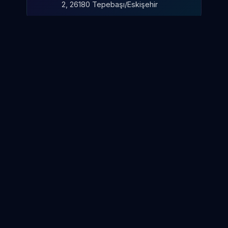
2, 26180 Tepebaşı/Eskişehir
FOLLOW US
SensiBallVR ayuda a medir, entrenar
y mejorar el rendimiento cognitivo
mediante VR.