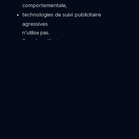
comportementale,
technologies de suivi publicitaire
agressives
n'utilise pas.
Données utilisateur :
Il n’est pas utilisé à des fins de profilage
publicitaire.
5. COMMENT POUVEZ-VOUS
CONTRÔLER LES COOKIES ?
Utilisateurs :
Vous pouvez supprimer les cookies
via les paramètres du navigateur,
Vous pouvez bloquer les cookies,
peut gérer les préférences en
matière de cookies.
Cependant: