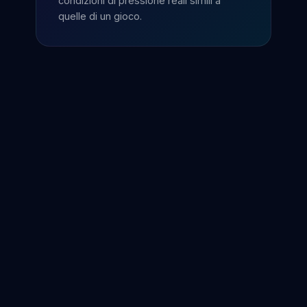
condizioni di pressione reali simili a
quelle di un gioco.
Consapevolezza spaziale
Orientamento tridimensionale e
ragionamento spaziale nello spazio
virtuale.