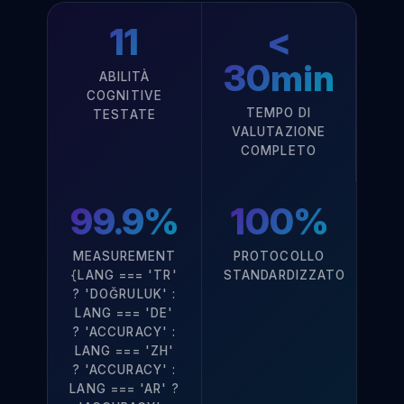
11
<
30min
ABILITÀ
COGNITIVE
TEMPO DI
TESTATE
VALUTAZIONE
COMPLETO
99.9%
100%
MEASUREMENT
PROTOCOLLO
{LANG === 'TR'
STANDARDIZZATO
? 'DOĞRULUK' :
LANG === 'DE'
? 'ACCURACY' :
LANG === 'ZH'
? 'ACCURACY' :
LANG === 'AR' ?