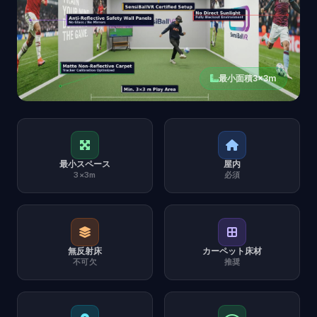
最小面積3×3m
最小スペース
屋内
3×3m
必須
無反射床
カーペット床材
不可欠
推奨