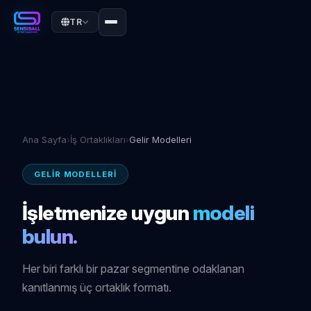
TR
Ana Sayfa
›
İş Ortaklıkları
›
Gelir Modelleri
GELIR MODELLERI
İşletmenize uygun
modeli
bulun.
Her biri farklı bir pazar segmentine odaklanan
kanıtlanmış üç ortaklık formatı.