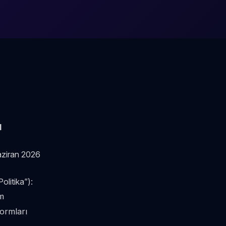
I
ziran 2026
Politika”):
m
ormları