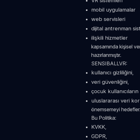
VR sistemleri
mobil uygulamalar
web servisleri
dijital antrenman sis
ilişkili hizmetler
kapsamında kişisel ver
hazırlanmıştır.
SENSIBALLVR:
kullanıcı gizliliğini,
veri güvenliğini,
çocuk kullanıcıların
uluslararası veri ko
önemsemeyi hedefler
Bu Politika:
KVKK,
GDPR,