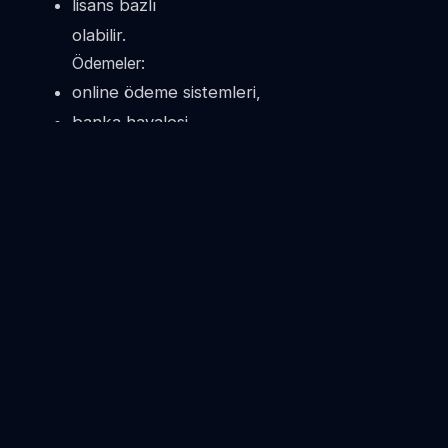
lisans bazlı
olabilir.
Ödemeler:
online ödeme sistemleri,
banka havalesi,
üçüncü taraf ödeme sağlayıcıları
üzerinden gerçekleştirilebilir.
Fiyatlar:
önceden haber verilmeksizin
güncellenebilir.
10. CAYMA VE İADE
Dijital hizmetlerin niteliği gereği:
hesap oluşturulması,
erişim sağlanması,
lisans aktivasyonu,
platform kullanımının başlaması