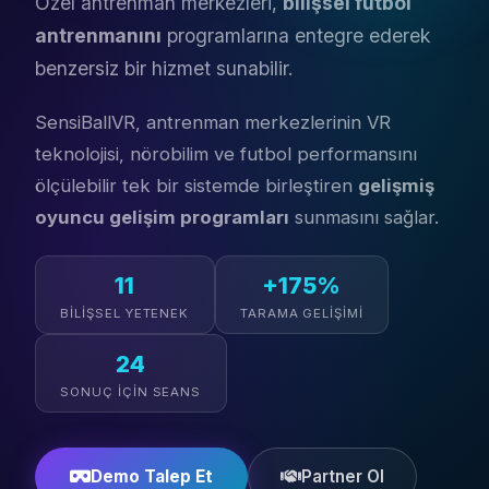
Özel antrenman merkezleri,
bilişsel futbol
antrenmanını
programlarına entegre ederek
benzersiz bir hizmet sunabilir.
SensiBallVR, antrenman merkezlerinin VR
teknolojisi, nörobilim ve futbol performansını
ölçülebilir tek bir sistemde birleştiren
gelişmiş
oyuncu gelişim programları
sunmasını sağlar.
11
+175%
BILIŞSEL YETENEK
TARAMA GELIŞIMI
24
SONUÇ İÇIN SEANS
Demo Talep Et
Partner Ol