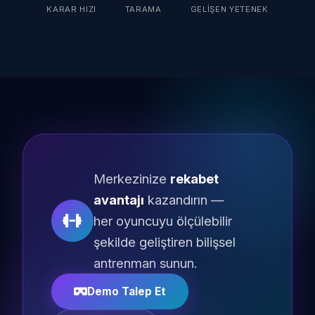
KARAR HIZI
TARAMA
GELIŞEN YETENEK
Merkezinize
rekabet
avantajı
kazandırın —
her oyuncuyu ölçülebilir
şekilde geliştiren bilişsel
antrenman sunun.
Demo Talep Et