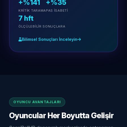
+%141
+%35
KRITIK TARAMA
PAS ISABETI
7 hft
ÖLÇÜLEBILIR SONUÇLARA
Bilimsel Sonuçları İnceleyin
OYUNCU AVANTAJLARI
Oyuncular Her Boyutta Gelişir