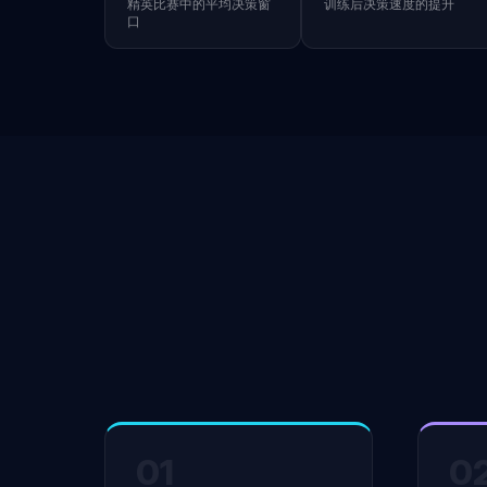
精英比赛中的平均决策窗
训练后决策速度的提升
口
01
0